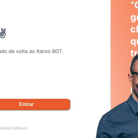
“
g
c
✌️
q
t
do de volta ao Karoo BOT.
2
p
p

Entrar
erdata Software